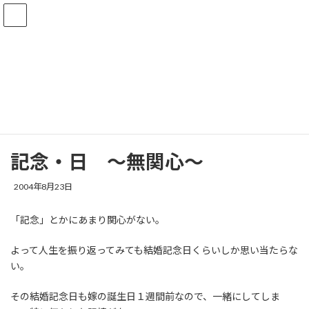
コ
ナ
ン
ビ
テ
ゲ
ン
ー
ツ
シ
不定期コラム
へ
ョ
ス
ン
キ
に
ッ
移
ようこそ
不定期コラム
無趣味
記念・日 〜無関心〜
プ
動
記念・日 〜無関心〜
最
2004年8月23日
終
更
「記念」とかにあまり関心がない。
新
日
時
よって人生を振り返ってみても結婚記念日くらいしか思い当たらな
:
い。
その結婚記念日も嫁の誕生日１週間前なので、一緒にしてしま