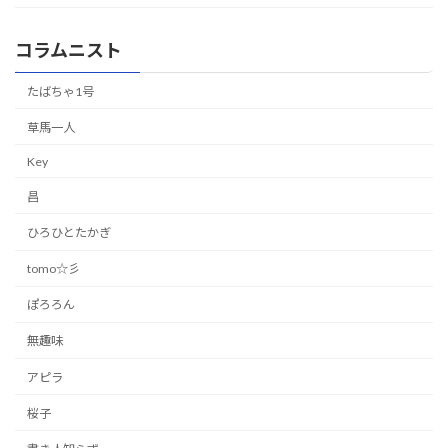
コラムニスト
たばちゃ1号
草馬一人
Key
昌
ひろひとたかぎ
tomo☆彡
ぽろろん
無趣味
アピラ
桜子