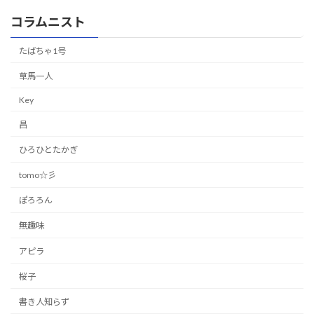
コラムニスト
たばちゃ1号
草馬一人
Key
昌
ひろひとたかぎ
tomo☆彡
ぽろろん
無趣味
アピラ
桜子
書き人知らず