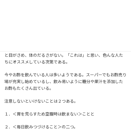
ーマを掲げて、そのテーマを深く掘り下げて紹介する番組であ
る。よくご存知の方も多いだろう。ここで様々なお酢の効果が紹介
されたが、なんと痩せる効果もあるという。これは何ともお得な
情報である。しかも1日たった30ミリリットル摂取するだけで効果
が得られるという。
実際に試したところ、痩せたかどうかは・・・・別として、疲労回
復効果は優れたものであった。お酢を飲んだ次の日は、すっきり
と目がさめ、体のだるさがない。「これは」と思い、色んな人た
ちにオススメしている次第である。
今やお酢を飲んでいる人は多いようである。スーパーでもお酢売り
場が充実し始めているし、飲み易いように糖分や果汁を添加した
お酢もたくさん出ている。
注意しないといけないことは２つある。
１．＜胃を荒らすため空腹時は飲まない＞ことと
２．＜毎日飲みつづけること＞の二つ。