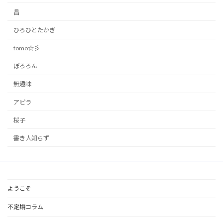
昌
ひろひとたかぎ
tomo☆彡
ぽろろん
無趣味
アピラ
桜子
書き人知らず
ようこそ
不定期コラム