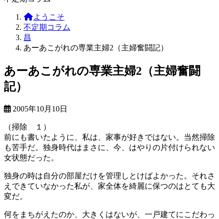
ようこそ
不定期コラム
昌
あーあこがれの専業主婦2（主婦奮闘記）
あーあこがれの専業主婦2（主婦奮闘
記）
最
2005年10月10日
終
（掃除 １）
更
前にも書いたように、私は、家事が好きではない。当然掃除
新
も苦手だ。独身時代はまさに、今、はやりの片付けられない
日
女状態だった。
時
:
独身の時は自分の部屋だけを管理しとけばよかった。それさ
えできていなかった私が、家全体を綺麗に保つのはとても大
変だ。
何をまちがえたのか、大きくはないが、一戸建てにこだわっ