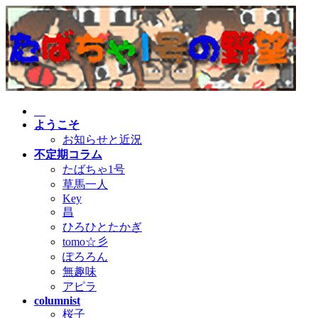
コ
ナ
ン
ビ
テ
ゲ
ン
ー
ツ
シ
へ
ョ
ス
ン
キ
に
ようこそ
ッ
移
お知らせと近況
プ
動
不定期コラム
たばちゃ1号
草馬一人
Key
昌
ひろひとたかぎ
tomo☆彡
ぽろろん
無趣味
アピラ
columnist
桜子