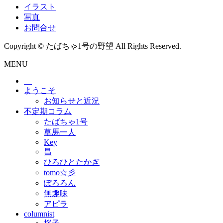
イラスト
写真
お問合せ
Copyright © たばちゃ1号の野望 All Rights Reserved.
MENU
ようこそ
お知らせと近況
不定期コラム
たばちゃ1号
草馬一人
Key
昌
ひろひとたかぎ
tomo☆彡
ぽろろん
無趣味
アピラ
columnist