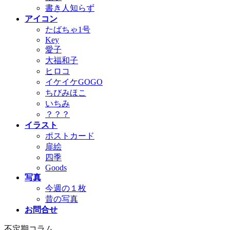
書き人知らず
アイコン
たばちゃ1号
Key
愛子
大福和子
ヒロコ
イケイケGOGO
ちびみほこ
いちみ
？？？
イラスト
ポストカード
扉絵
四季
Goods
写真
今週の１枚
昔の写真
お問合せ
不定期コラム