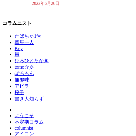
2022年6月26日
コラムニスト
たばちゃ1号
草馬一人
Key
昌
ひろひとたかぎ
tomo☆彡
ぽろろん
無趣味
アピラ
桜子
書き人知らず
ようこそ
不定期コラム
columnist
アイコン