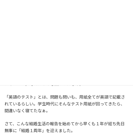
試験は「一般常識」と「英語」。
「英語なんて簡単やったやろ？」と聞くと．．．。
「あれが英語のテストですか？ 日本人は皆さんあのスタイルだ
ったんですか？」と興奮気味に話すので、よくよく聞いてみると
「長文問題を読んで下記の問いに答えよ」の「長文」はもちろん
英語。ただ「下記の問い」が日本語で記載されているので
「あれのどこが英語のテストなんですか!!」とのこと。
はぁ．．．。考えたことも無かったなぁ。
「英語のテスト」とは、問題も問いも、用紙全てが英語で記載さ
れているらしい。学生時代にそんなテスト用紙が回ってきたら、
間違いなく寝てたなぁ。
さて、こんな結婚生活の報告を始めてから早くも１年が経ち先日
無事に「結婚１周年」を迎えました。