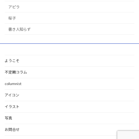
アピラ
桜子
書き人知らず
ようこそ
不定期コラム
columnist
アイコン
イラスト
写真
お問合せ