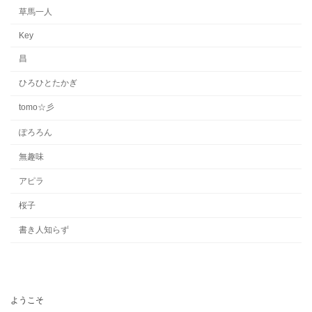
草馬一人
Key
昌
ひろひとたかぎ
tomo☆彡
ぽろろん
無趣味
アピラ
桜子
書き人知らず
ようこそ