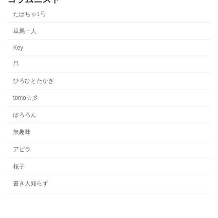
たばちゃ1号
草馬一人
Key
昌
ひろひとたかぎ
tomo☆彡
ぽろろん
無趣味
アピラ
桜子
書き人知らず