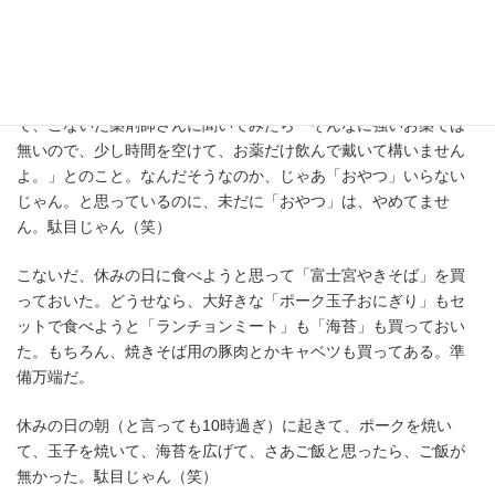
朝の分と昼の分を一緒に飲むのも良くない気がするし、朝の分だ
けだと、お昼の分を飲めなくなるし。で、考えたのが、おやつタ
イム。おやつの後に、お昼の分の薬を飲めばいいじゃんと、思っ
て実践していました。
で、こないだ薬剤師さんに聞いてみたら「そんなに強いお薬では
無いので、少し時間を空けて、お薬だけ飲んで戴いて構いません
よ。」とのこと。なんだそうなのか、じゃあ「おやつ」いらない
じゃん。と思っているのに、未だに「おやつ」は、やめてませ
ん。駄目じゃん（笑）
こないだ、休みの日に食べようと思って「富士宮やきそば」を買
っておいた。どうせなら、大好きな「ポーク玉子おにぎり」もセ
ットで食べようと「ランチョンミート」も「海苔」も買っておい
た。もちろん、焼きそば用の豚肉とかキャベツも買ってある。準
備万端だ。
休みの日の朝（と言っても10時過ぎ）に起きて、ポークを焼い
て、玉子を焼いて、海苔を広げて、さあご飯と思ったら、ご飯が
無かった。駄目じゃん（笑）