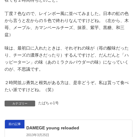
在でも２時間待ちとのこと。
丁度７色なので、レインボー風に並べてみました。日本の虹の色
から言うと左からの５色で終わりなんですけどね。（左から、木
苺、メープル、カマンベールチーズ、抹茶、紫芋、黒糖、和三
盆）
味は、最初口に入れたときは、それぞれの味が（苺の酸味だった
り、チーズの濃厚さだったり）するんですけど、だんだんと「ハ
ッピーターン」の味（あのミラクルパウダーの味）になっていく
のが、不思議です。
２時間並ぶ勇気と根気がある方は、是非どうぞ。私は貰って食べ
たい派ですけどね。（笑）
たばちゃ1号
カテゴリー
前の記事
DAMEGE young reloaded
2013年3月25日