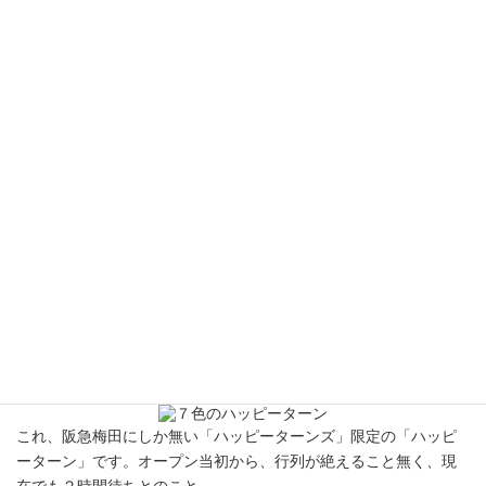
っていても、その美しさにしばし時を忘れると言うことも多いの
では無いでしょうか。
ところで、この虹ですがいくつの色に見えますか？一般的には７
色（赤、橙、黄、緑、青、藍、紫）と言われていますので（とい
うか学校でそう習った。）７色と言う人が多いと思います。とこ
ろが、国や地域によって５色だったり場合によっては２色だった
りするので驚きですよね。（アメリカでは一般的に６色、中国で
は５色です。）
虹の色数は「科学」では無く「文化」で数えると「wiki」に書いて
ありました。何色に見えるかでは無く、何色に見るかということ
らしいです。いやあ、深いですね。
ところで、先日友人に色鮮やかな７色のプレゼントをいただきま
した。
これ、阪急梅田にしか無い「ハッピーターンズ」限定の「ハッピ
ーターン」です。オープン当初から、行列が絶えること無く、現