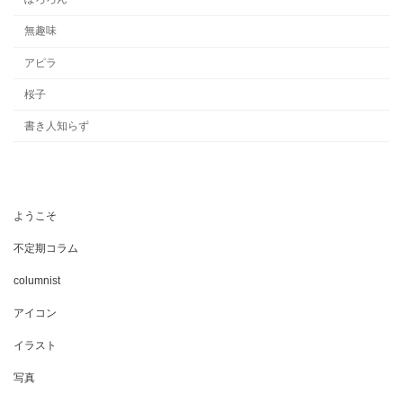
無趣味
アピラ
桜子
書き人知らず
ようこそ
不定期コラム
columnist
アイコン
イラスト
写真