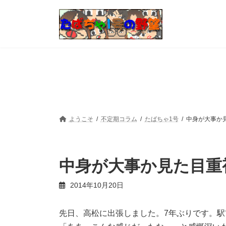
コ
ナ
ン
ビ
テ
ゲ
ン
ー
ツ
シ
へ
ョ
ス
ン
キ
に
ッ
移
プ
動
ようこそ
不定期コラム
たばちゃ1号
中身が大事か
中身が大事か見た目重
最
2014年10月20日
終
更
新
先日、高松に出張しました。7年ぶりです。
日