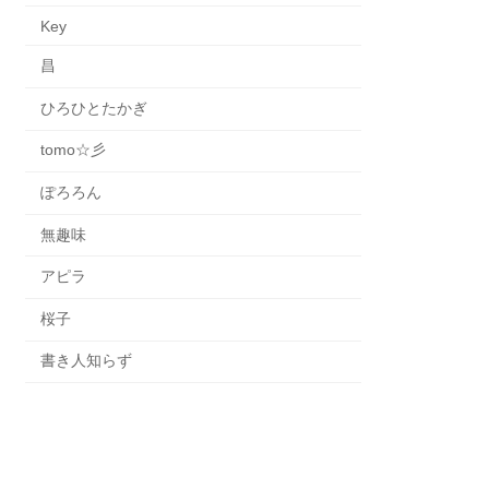
Key
昌
ひろひとたかぎ
tomo☆彡
ぽろろん
無趣味
アピラ
桜子
書き人知らず