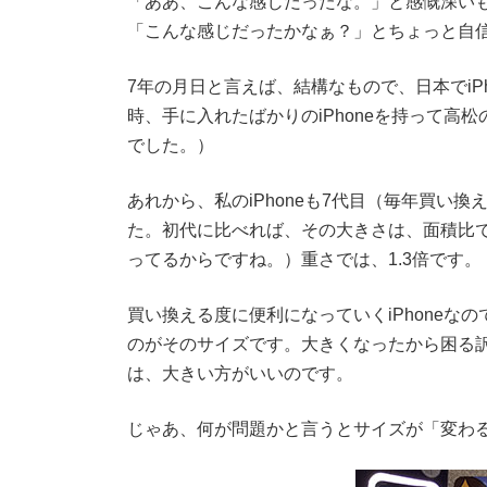
「ああ、こんな感じだったな。」と感慨深い
時
:
「こんな感じだったかなぁ？」とちょっと自
7年の月日と言えば、結構なもので、日本でiP
時、手に入れたばかりのiPhoneを持って高松
でした。）
あれから、私のiPhoneも7代目（毎年買い換え
た。初代に比べれば、その大きさは、面積比で言
ってるからですね。）重さでは、1.3倍です。
買い換える度に便利になっていくiPhone
のがそのサイズです。大きくなったから困る
は、大きい方がいいのです。
じゃあ、何が問題かと言うとサイズが「変わ