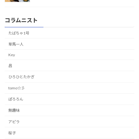
コラムニスト
たばちゃ1号
草馬一人
Key
昌
ひろひとたかぎ
tomo☆彡
ぽろろん
無趣味
アピラ
桜子