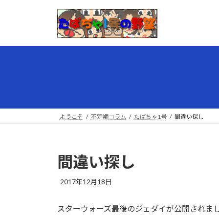
コ
ナ
ン
ビ
テ
ゲ
ン
ー
ツ
シ
へ
ョ
ス
ン
キ
に
ッ
移
プ
動
ようこそ
不定期コラム
たばちゃ1号
間違い探し
間違い探し
最
2017年12月18日
終
更
スターウォーズ最後のジェダイが公開されま
新