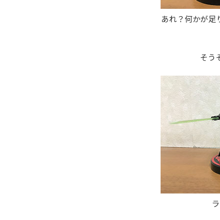
あれ？何かが足
そう
ラ