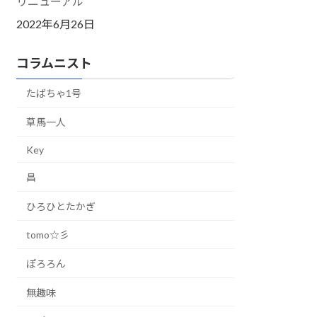
リニューアル
2022年6月26日
コラムニスト
たばちゃ1号
草馬一人
Key
昌
ひろひとたかぎ
tomo☆彡
ぽろろん
無趣味