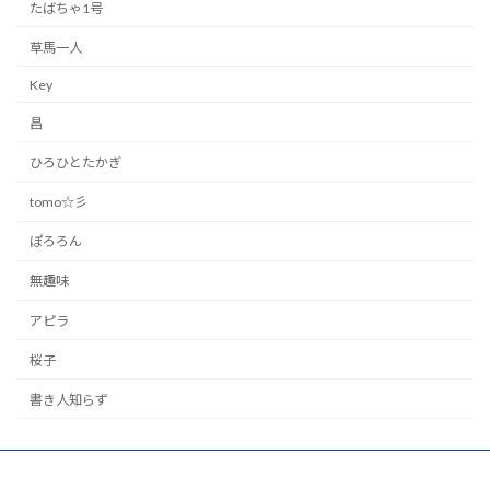
たばちゃ1号
草馬一人
Key
昌
ひろひとたかぎ
tomo☆彡
ぽろろん
無趣味
アピラ
桜子
書き人知らず