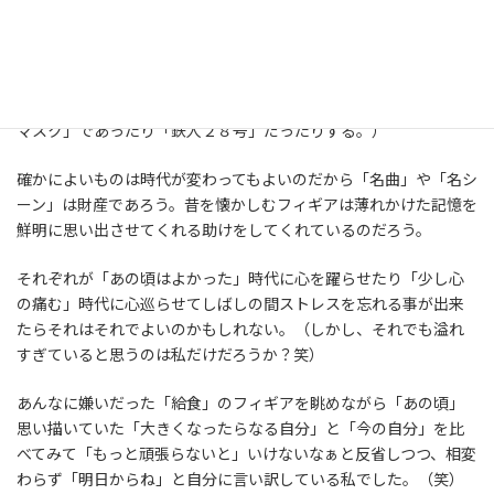
ないかも知れないけど。）
私の大好きなコンビニ食玩も「懐かしブーム」真っ盛りだ。少し
前に流行った「タイムスリップグリコ」なんかまさに「昔懐か
し」を売りにしていた。（その他にもミニフィギアが「タイガー
マスク」であったり「鉄人２８号」だったりする。）
確かによいものは時代が変わってもよいのだから「名曲」や「名シ
ーン」は財産であろう。昔を懐かしむフィギアは薄れかけた記憶を
鮮明に思い出させてくれる助けをしてくれているのだろう。
それぞれが「あの頃はよかった」時代に心を躍らせたり「少し心
の痛む」時代に心巡らせてしばしの間ストレスを忘れる事が出来
たらそれはそれでよいのかもしれない。（しかし、それでも溢れ
すぎていると思うのは私だけだろうか？笑）
あんなに嫌いだった「給食」のフィギアを眺めながら「あの頃」
思い描いていた「大きくなったらなる自分」と「今の自分」を比
べてみて「もっと頑張らないと」いけないなぁと反省しつつ、相変
わらず「明日からね」と自分に言い訳している私でした。（笑）