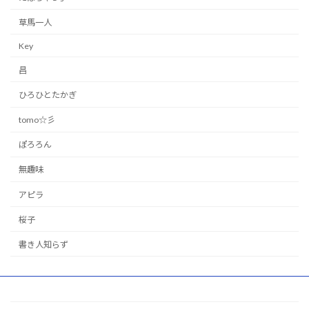
草馬一人
Key
昌
ひろひとたかぎ
tomo☆彡
ぽろろん
無趣味
アピラ
桜子
書き人知らず