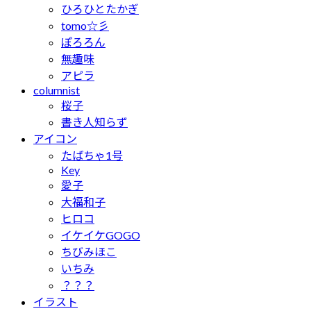
ひろひとたかぎ
tomo☆彡
ぽろろん
無趣味
アピラ
columnist
桜子
書き人知らず
アイコン
たばちゃ1号
Key
愛子
大福和子
ヒロコ
イケイケGOGO
ちびみほこ
いちみ
？？？
イラスト