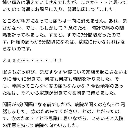
鈍い痛みは消えていませんでしたが、まさか・・・と思って
いたので普通にお風呂に入り、普通に床につきました。
ところが朝方になっても痛みは一向に消えません。あれ、ま
さかな～、でも、もしかして？ 念のため、時計で痛みの間
隔を計ってみました。すると、すでに7分間隔だったので
す。陣痛の痛みが5分間隔になれば、病院に行かなければな
らないのです。
えぇぇぇ～・・・・・！！！
眠さもぶっ飛び、まだすやすや寝ている家族を起こさないよ
うに 静かに起きて、何度も何度も時間を計りました。で
も、陣痛ってこんな程度の痛みなんかな？ 全然余裕のあっ
た私は、それから家族が起きてくる朝まで待ちました。
間隔が5分間隔になる前でしたが、病院が開くのを待って電
話しました。 念のため来てください、とのことだったの
で、念のため？？と不思議に 思いながら、いそいそと入院
の用意を持って病院へ向かいました。