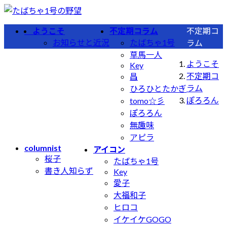
コ
ナ
ン
ビ
ようこそ
不定期コラム
不定期コ
テ
ゲ
お知らせと近況
たばちゃ1号
ラム
ン
ー
草馬一人
ツ
シ
ようこそ
Key
へ
ョ
不定期コ
昌
ス
ン
ラム
ひろひとたかぎ
キ
に
ぽろろん
tomo☆彡
ッ
移
ぽろろん
プ
動
無趣味
アピラ
columnist
アイコン
桜子
たばちゃ1号
書き人知らず
Key
愛子
大福和子
ヒロコ
イケイケGOGO