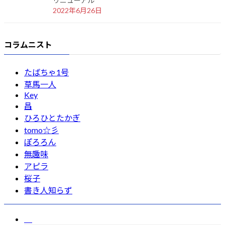
リニューアル
2022年6月26日
コラムニスト
たばちゃ1号
草馬一人
Key
昌
ひろひとたかぎ
tomo☆彡
ぽろろん
無趣味
アピラ
桜子
書き人知らず