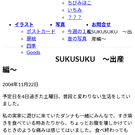
ちびみほこ
いちみ
？？？
イラスト
写真
お問合せ
ポストカード
今週の１枚
SUKUSUKU 〜出
扉絵
昔の写真
産編〜
四季
Goods
SUKUSUKU 〜出産
編〜
最
2004年11月22日
終
予定日を4日過ぎた土曜日、普段と変わりない生活をしてい
更
ました。
新
日
私の実家に遊びに来ていたダンナも一緒にみんなで、すき焼
時
きを食べている時あたりから、ちょっとお腹を壊しかけてい
:
るときのような痛みは感じてはいました。 食べ終わっても