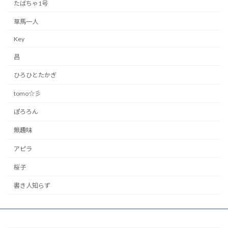
たばちゃ1号
草馬一人
Key
昌
ひろひとたかぎ
tomo☆彡
ぽろろん
無趣味
アピラ
桜子
書き人知らず