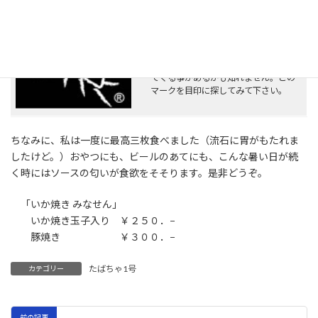
「みなせん」は、フランチャイズ展開
もしていますし、車での移動販売も沢
山あるみたいなので、近くにお店が無
くても「食べられるチャンス」がやっ
てくる事があるかも知れません。この
マークを目印に探してみて下さい。
ちなみに、私は一度に最高三枚食べました（流石に胃がもたれま
したけど。）おやつにも、ビールのあてにも、こんな暑い日が続
く時にはソースの匂いが食欲をそそります。是非どうぞ。
「いか焼き みなせん」
いか焼き玉子入り ￥２５０．−
豚焼き ￥３００．−
たばちゃ1号
カテゴリー
前の記事