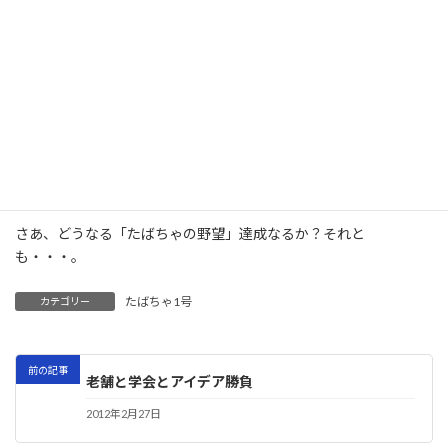
けません。なので、お客さんは、まったりゆっくりと待たないとい
けません。最近でこそ少しは落ち着いた様ですが、ブームの頃は
２～3時間待たないといけなかったらしいです。でも、おばちゃん
の軽妙なおしゃべりを聞きながらいただく、焼きそば＆しぐれ焼
きは、絶品ですから機会があれば是非どうぞ。
さて、これで5種類食べたことになりますが、厳密に言えば、一つ
は焼きそばではありません。ということは、もう一軒行かないと
行けません。しかしもうお腹はパンパンで、とても無理。
さあ、どうなる「たばちゃの野望」達成なるか？それと
も・・・。
たばちゃ1号
カテゴリー
前の記事
老舗と学会とアイデア勝負
2012年2月27日