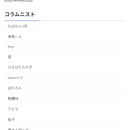
コラムニスト
たばちゃ1号
草馬一人
Key
昌
ひろひとたかぎ
tomo☆彡
ぽろろん
無趣味
アピラ
桜子