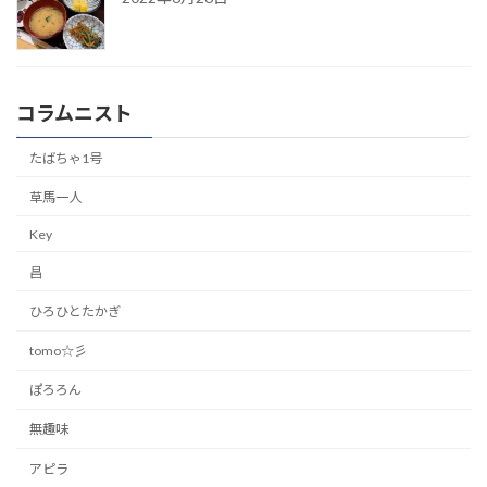
コラムニスト
たばちゃ1号
草馬一人
Key
昌
ひろひとたかぎ
tomo☆彡
ぽろろん
無趣味
アピラ