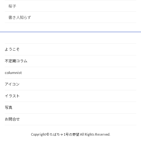
桜子
書き人知らず
ようこそ
不定期コラム
columnist
アイコン
イラスト
写真
お問合せ
Copyright © たばちゃ1号の野望 All Rights Reserved.