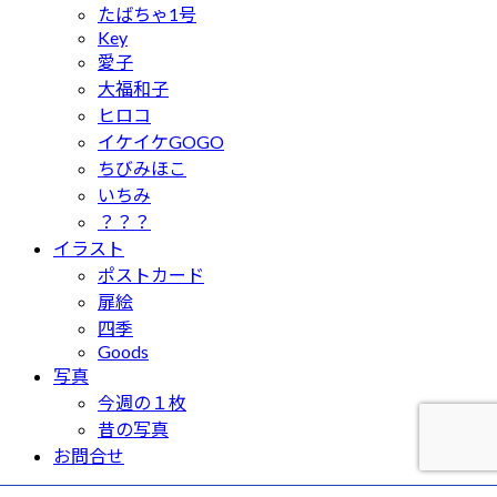
たばちゃ1号
Key
愛子
大福和子
ヒロコ
イケイケGOGO
ちびみほこ
いちみ
？？？
イラスト
ポストカード
扉絵
四季
Goods
写真
今週の１枚
昔の写真
お問合せ