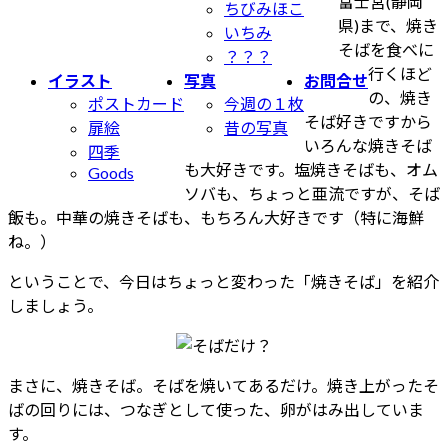
富士宮(静岡
更
ちびみほこ
県)まで、焼き
新
いちみ
そばを食べに
日
？？？
行くほど
時
イラスト
写真
お問合せ
の、焼き
:
ポストカード
今週の１枚
そば好きですから
扉絵
昔の写真
いろんな焼きそば
四季
も大好きです。塩焼きそばも、オム
Goods
ソバも、ちょっと亜流ですが、そば
飯も。中華の焼きそばも、もちろん大好きです（特に海鮮
ね。）
ということで、今日はちょっと変わった「焼きそば」を紹介
しましょう。
まさに、焼きそば。そばを焼いてあるだけ。焼き上がったそ
ばの回りには、つなぎとして使った、卵がはみ出していま
す。