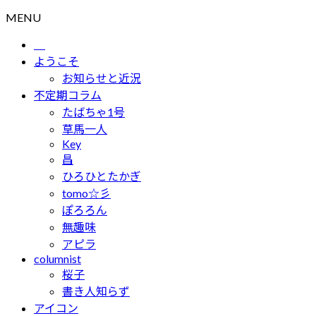
MENU
ようこそ
お知らせと近況
不定期コラム
たばちゃ1号
草馬一人
Key
昌
ひろひとたかぎ
tomo☆彡
ぽろろん
無趣味
アピラ
columnist
桜子
書き人知らず
アイコン