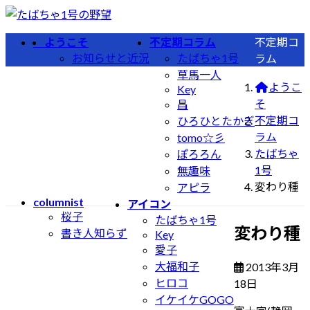
コ
ナ
ン
ビ
ようこそ
不定期コラム
不定期コ
テ
ゲ
お知らせと近況
たばちゃ1号
ラム
ン
ー
草馬一人
ツ
シ
ようこ
Key
へ
ョ
そ
昌
ス
ン
不定期コ
ひろひとたかぎ
キ
に
ラム
tomo☆彡
ッ
移
たばちゃ
ぽろろん
プ
動
1号
無趣味
変わり種
アピラ
columnist
アイコン
桜子
たばちゃ1号
変わり種
書き人知らず
Key
愛子
大福和子
2013年3月
最
ヒロコ
18日
終
イケイケGOGO