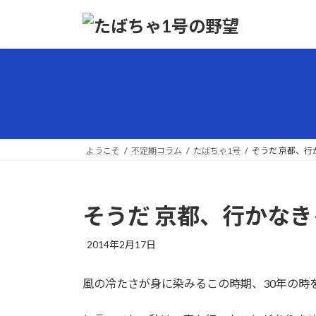
コ
ナ
ン
ビ
テ
ゲ
ン
ー
ツ
シ
へ
ョ
ス
ン
キ
に
ッ
移
ようこそ
不定期コラム
たばちゃ1号
そうだ 京都、行
プ
動
そうだ 京都、行かなき
最
2014年2月17日
終
更
風の冷たさが身に染みるこの時期、30年の時
新
日
時