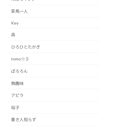
草馬一人
Key
昌
ひろひとたかぎ
tomo☆彡
ぽろろん
無趣味
アピラ
桜子
書き人知らず