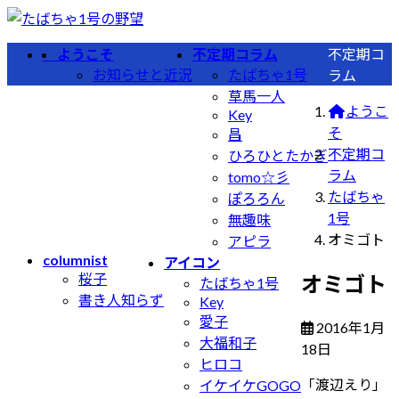
コ
ナ
ン
ビ
ようこそ
不定期コラム
不定期コ
テ
ゲ
お知らせと近況
たばちゃ1号
ラム
ン
ー
草馬一人
ツ
シ
ようこ
Key
へ
ョ
そ
昌
ス
ン
不定期コ
ひろひとたかぎ
キ
に
ラム
tomo☆彡
ッ
移
たばちゃ
ぽろろん
プ
動
1号
無趣味
オミゴト
アピラ
columnist
アイコン
桜子
オミゴト
たばちゃ1号
書き人知らず
Key
愛子
2016年1月
大福和子
最
18日
ヒロコ
終
「渡辺えり」
イケイケGOGO
更