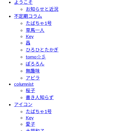
ようこそ
お知らせと近況
不定期コラム
たばちゃ1号
草馬一人
Key
昌
ひろひとたかぎ
tomo☆彡
ぽろろん
無趣味
アピラ
columnist
桜子
書き人知らず
アイコン
たばちゃ1号
Key
愛子
大福和子