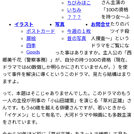
さん主演の
ちびみほこ
新
「100の資格
いちみ
日
を持つ女～ふ
？？？
時
たりのバ
イラスト
写真
お問合せ
:
ツイチ殺
ポストカード
今週の１枚
人捜査～」という
扉絵
昔の写真
ドラマをご覧にな
四季
Goods
った事はありますか。主人公の「西
郷美千花（警察事務）」が、自分の持つ100の資格（現在、
ドラマでは60数個しか明らかにされていませんが。）を使
って事件を解決に導くというこのドラマ、見たら結構はまり
ますよ。
って、本題はそこじゃありませんでした。このドラマのもう
一人の主役が刑事の「小山田雄策」を演じる「草刈正雄」さ
んです。もう60歳を越える俳優さんですが、若いときから
「イケメン」として有名で、大河ドラマや映画にも多数主演
をされています。
今から20年ほど前に「草刈正雄」をネットで検索して見た