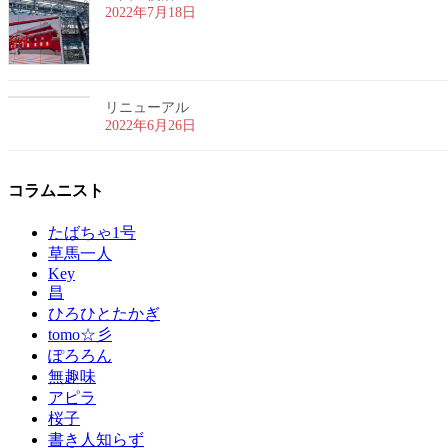
2022年7月18日
リニューアル
2022年6月26日
コラムニスト
たばちゃ1号
草馬一人
Key
昌
ひろひとたかぎ
tomo☆彡
ぽろろん
無趣味
アピラ
桜子
書き人知らず