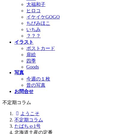
大福和子
ヒロコ
イケイケGOGO
ちびみほこ
いちみ
？？？
イラスト
ポストカード
扉絵
四季
Goods
写真
今週の１枚
昔の写真
お問合せ
不定期コラム
ようこそ
不定期コラム
たばちゃ1号
北海道土産の定番