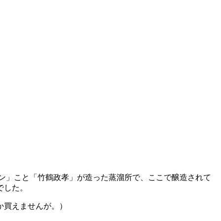
ン」こと「竹鶴政孝」が造った蒸溜所で、ここで醸造されて
でした。
か買えませんが。）