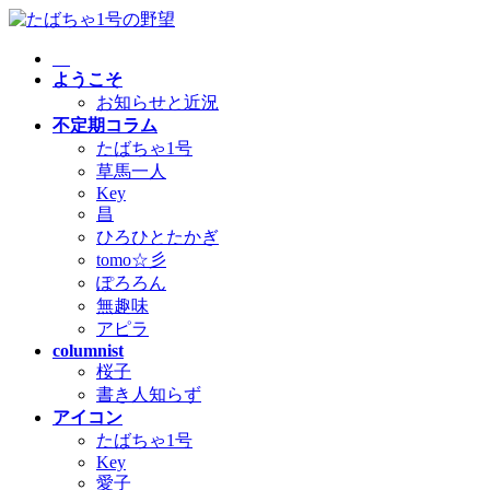
コ
ナ
ン
ビ
テ
ゲ
ようこそ
ン
ー
お知らせと近況
ツ
シ
不定期コラム
へ
ョ
たばちゃ1号
ス
ン
草馬一人
キ
に
Key
ッ
移
昌
プ
動
ひろひとたかぎ
tomo☆彡
ぽろろん
無趣味
アピラ
columnist
桜子
書き人知らず
アイコン
たばちゃ1号
Key
愛子