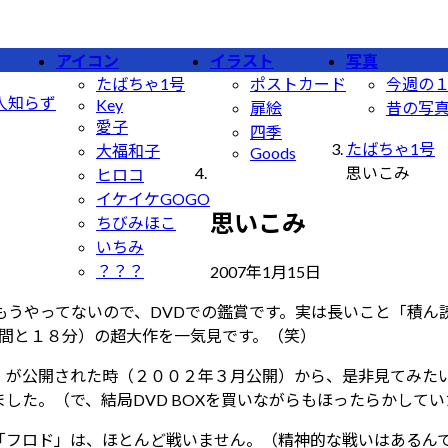
アイコン
イラスト
写真
たばちゃ1号
ポストカード
今週の
人知らず
Key
扉絵
昔の写
愛子
四季
たばちゃ1号
大福和子
Goods
思いこみ
ヒロコ
イケイケGOGO
思いこみ
ちびみほこ
いちみ
最
？？？
2007年1月15日
終
うやってないので、DVDでの鑑賞です。実は長いこと「積ん読
更
時間と１８分）の超大作を一気見です。（笑）
新
日
」が公開された時（２００２年３月公開）から、是非見てみた
時
した。（で、結局DVD BOXを買いながらもほったらかして
:
「フロド」は、ほとんど戦いません。（精神的な戦いはあるん