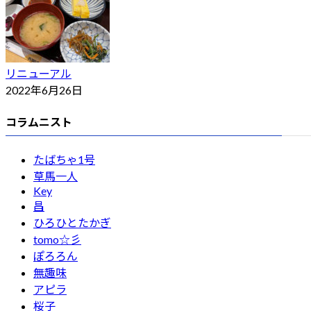
リニューアル
2022年6月26日
コラムニスト
たばちゃ1号
草馬一人
Key
昌
ひろひとたかぎ
tomo☆彡
ぽろろん
無趣味
アピラ
桜子