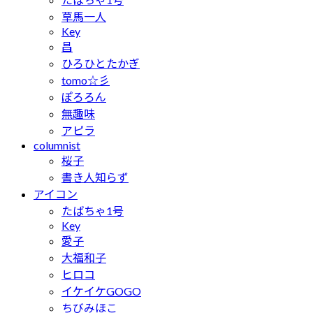
草馬一人
Key
昌
ひろひとたかぎ
tomo☆彡
ぽろろん
無趣味
アピラ
columnist
桜子
書き人知らず
アイコン
たばちゃ1号
Key
愛子
大福和子
ヒロコ
イケイケGOGO
ちびみほこ