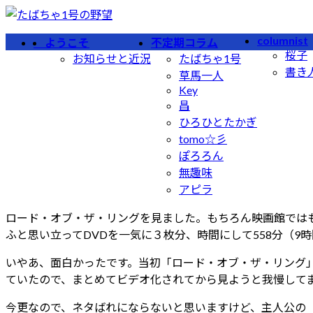
コ
ナ
ン
ビ
columnist
ようこそ
不定期コラム
テ
ゲ
桜子
お知らせと近況
たばちゃ1号
ン
ー
書き
草馬一人
ツ
シ
Key
へ
ョ
昌
ス
ン
ひろひとたかぎ
キ
に
tomo☆彡
ッ
移
ぽろろん
プ
動
無趣味
アピラ
ロード・オブ・ザ・リングを見ました。もちろん映画館ではも
ふと思い立ってDVDを一気に３枚分、時間にして558分（9
いやあ、面白かったです。当初「ロード・オブ・ザ・リング
ていたので、まとめてビデオ化されてから見ようと我慢してま
今更なので、ネタばれにならないと思いますけど、主人公の